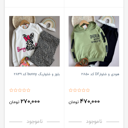
هودی و شلوارDF کد ۲۸۵۰
بلوز و شلواربگ bunny کد ۲۸۴۹
270,000
470,000
تومان
تومان
ناموجود
ناموجود