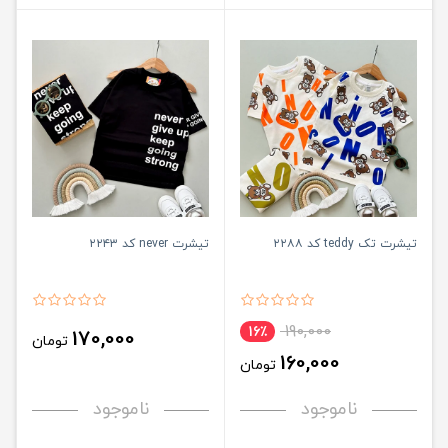
تیشرت تک teddy کد ۲۲۸۸
تیشرت never کد ۲۲۴۳
190,000
16٪
170,000
تومان
160,000
تومان
ناموجود
ناموجود